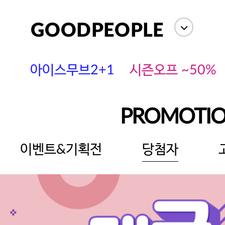
아이스무브2+1
시즌오프 ~50%
PROMOTI
이벤트&기획전
당첨자
에스까다
스딘
츄츄안나