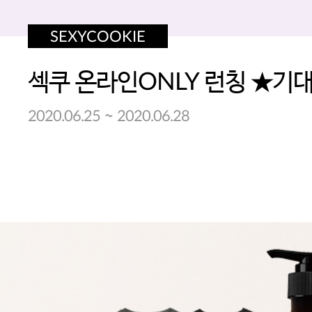
SEXYCOOKIE
~
2020.06.25
2020.06.28