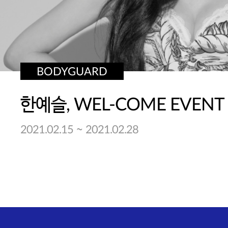
BODYGUARD
한예슬, WEL-COME EVENT
~
2021.02.15
2021.02.28