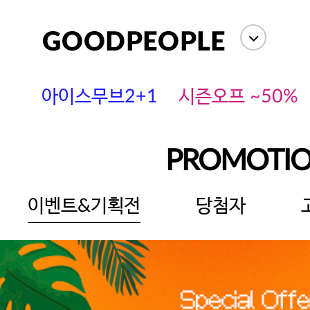
아이스무브2+1
시즌오프 ~50%
PROMOTI
이벤트&기획전
당첨자
에스까다
스딘
츄츄안나