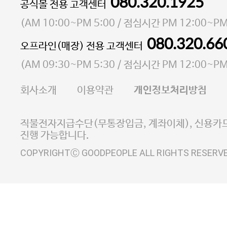
080.320.1925
대표 이성현,박영환
공식몰 전용 고객센터
| 개인정보관리책임자 김상현
소재지 서울특별시 마포구 마포대로4다길 41 마포
(
AM 10:00~PM 5:00
/ 점심시간
PM 12:00~PM
통신판매업 신고번호 2023-서울마포-3931호
080.320.66
오프라인(매장) 전용 고객센터
사업자등록번호 105-81-58242
(
AM 09:30~PM 5:30
/ 점심시간
PM 12:00~PM
FAX 02-6380-5020
회사소개
이용약관
개인정보처리방침
E-MAIL goodpeople@gpin.co.kr
사업자정보확인
이니시스 에스크로 서비스
직불전자지급수단(무통장입금, 계좌이체), 신용카드
진행 가능합니다.
COPYRIGHTⒸ GOODPEOPLE ALL RIGHTS RESERV